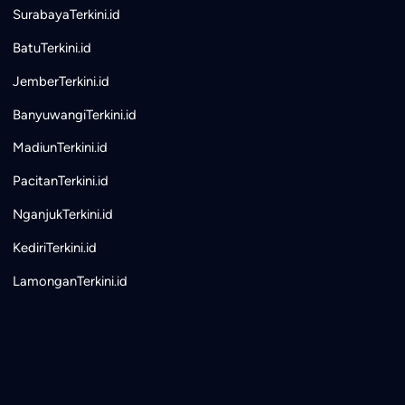
SurabayaTerkini.id
BatuTerkini.id
JemberTerkini.id
BanyuwangiTerkini.id
MadiunTerkini.id
PacitanTerkini.id
NganjukTerkini.id
KediriTerkini.id
LamonganTerkini.id