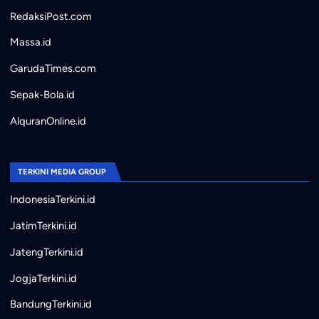
RedaksiPost.com
Massa.id
GarudaTimes.com
Sepak-Bola.id
AlquranOnline.id
TERKINI MEDIA GROUP
IndonesiaTerkini.id
JatimTerkini.id
JatengTerkini.id
JogjaTerkini.id
BandungTerkini.id