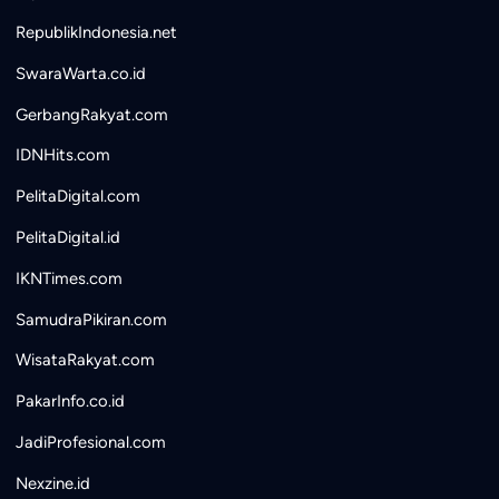
RepublikIndonesia.net
SwaraWarta.co.id
GerbangRakyat.com
IDNHits.com
PelitaDigital.com
PelitaDigital.id
IKNTimes.com
SamudraPikiran.com
WisataRakyat.com
PakarInfo.co.id
JadiProfesional.com
Nexzine.id