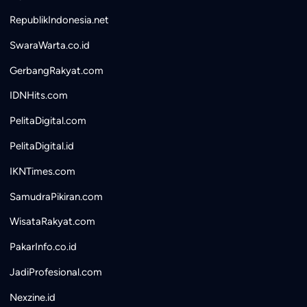
RepublikIndonesia.net
SwaraWarta.co.id
GerbangRakyat.com
IDNHits.com
PelitaDigital.com
PelitaDigital.id
IKNTimes.com
SamudraPikiran.com
WisataRakyat.com
PakarInfo.co.id
JadiProfesional.com
Nexzine.id