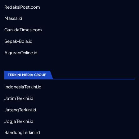
RedaksiPost.com
Massa.id
GarudaTimes.com
Sepak-Bola.id
AlquranOnline.id
TERKINI MEDIA GROUP
IndonesiaTerkini.id
JatimTerkini.id
JatengTerkini.id
JogjaTerkini.id
BandungTerkini.id