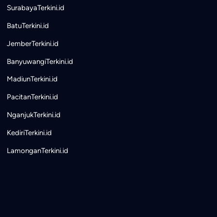
SurabayaTerkini.id
BatuTerkini.id
JemberTerkini.id
BanyuwangiTerkini.id
MadiunTerkini.id
PacitanTerkini.id
NganjukTerkini.id
KediriTerkini.id
LamonganTerkini.id