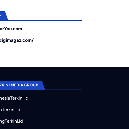
r
orYou.com
/digimagaz.com/
RKINI MEDIA GROUP
nesiaTerkini.id
mTerkini.id
ngTerkini.id