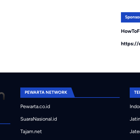
Sponso
HowToF
https:/
PEWARTA NETWORK
TE
Pewarta.co.id
Indo
SuaraNasional.id
Jati
Tajam.net
Jate