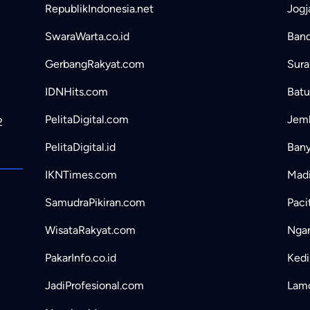
RepublikIndonesia.net
Jogj
SwaraWarta.co.id
Band
GerbangRakyat.com
Sura
IDNHits.com
Batu
PelitaDigital.com
Jemb
2
PelitaDigital.id
Bany
IKNTimes.com
Madi
SamudraPikiran.com
Paci
WisataRakyat.com
Ngan
PakarInfo.co.id
Kedir
JadiProfesional.com
Lamo