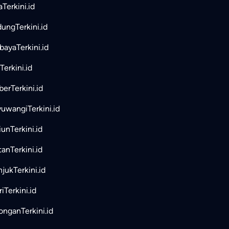
aTerkini.id
ungTerkini.id
bayaTerkini.id
Terkini.id
erTerkini.id
uwangiTerkini.id
unTerkini.id
tanTerkini.id
jukTerkini.id
iTerkini.id
nganTerkini.id