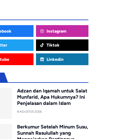
ebook
Instagram
tter
Tiktok
tube
Linkedin
u
Adzan dan Iqamah untuk Salat
Munfarid, Apa Hukumnya? Ini
Penjelasan dalam Islam
8 AGUSTUS 2026
Berkumur Setelah Minum Susu,
Sunnah Rasulullah yang