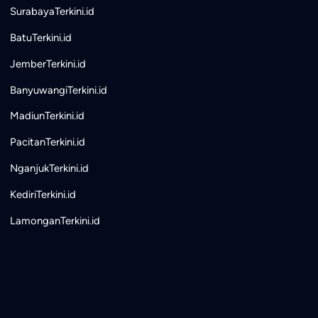
SurabayaTerkini.id
BatuTerkini.id
JemberTerkini.id
BanyuwangiTerkini.id
MadiunTerkini.id
PacitanTerkini.id
NganjukTerkini.id
KediriTerkini.id
LamonganTerkini.id