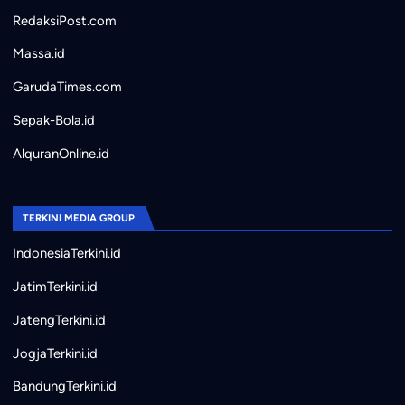
RedaksiPost.com
Massa.id
GarudaTimes.com
Sepak-Bola.id
AlquranOnline.id
TERKINI MEDIA GROUP
IndonesiaTerkini.id
JatimTerkini.id
JatengTerkini.id
JogjaTerkini.id
BandungTerkini.id