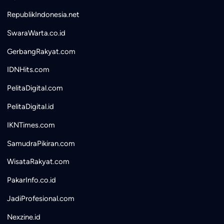
RepublikIndonesia.net
SwaraWarta.co.id
GerbangRakyat.com
IDNHits.com
PelitaDigital.com
PelitaDigital.id
IKNTimes.com
SamudraPikiran.com
WisataRakyat.com
PakarInfo.co.id
JadiProfesional.com
Nexzine.id