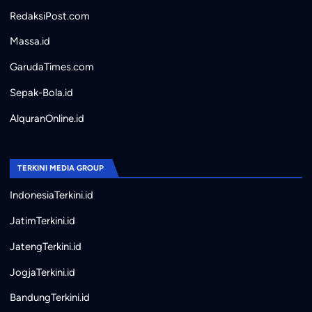
RedaksiPost.com
Massa.id
GarudaTimes.com
Sepak-Bola.id
AlquranOnline.id
TERKINI MEDIA GROUP
IndonesiaTerkini.id
JatimTerkini.id
JatengTerkini.id
JogjaTerkini.id
BandungTerkini.id