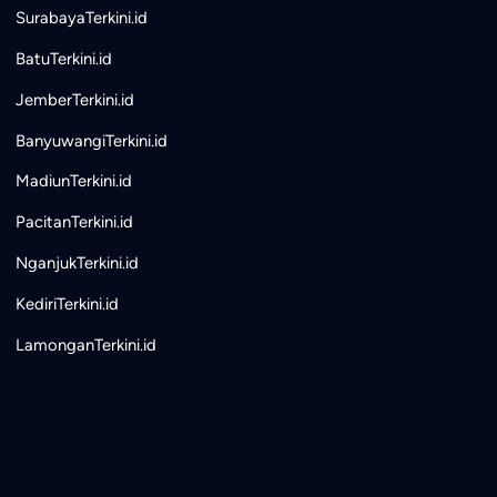
SurabayaTerkini.id
BatuTerkini.id
JemberTerkini.id
BanyuwangiTerkini.id
MadiunTerkini.id
PacitanTerkini.id
NganjukTerkini.id
KediriTerkini.id
LamonganTerkini.id