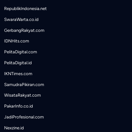
RepublikIndonesia.net
SwaraWarta.co.id
GerbangRakyat.com
IDNHits.com
PelitaDigital.com
PelitaDigital.id
IKNTimes.com
SamudraPikiran.com
WisataRakyat.com
PakarInfo.co.id
JadiProfesional.com
Nexzine.id