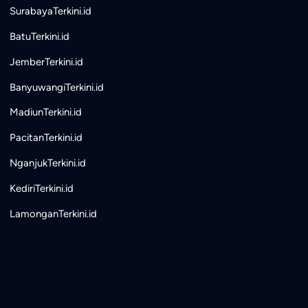
SurabayaTerkini.id
BatuTerkini.id
JemberTerkini.id
BanyuwangiTerkini.id
MadiunTerkini.id
PacitanTerkini.id
NganjukTerkini.id
KediriTerkini.id
LamonganTerkini.id