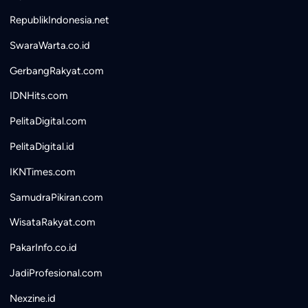
RepublikIndonesia.net
SwaraWarta.co.id
GerbangRakyat.com
IDNHits.com
PelitaDigital.com
PelitaDigital.id
IKNTimes.com
SamudraPikiran.com
WisataRakyat.com
PakarInfo.co.id
JadiProfesional.com
Nexzine.id