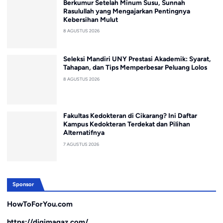
Berkumur Setelah Minum Susu, Sunnah
Rasulullah yang Mengajarkan Pentingnya
Kebersihan Mulut
8 AGUSTUS 2026
Seleksi Mandiri UNY Prestasi Akademik: Syarat,
Tahapan, dan Tips Memperbesar Peluang Lolos
8 AGUSTUS 2026
Fakultas Kedokteran di Cikarang? Ini Daftar
Kampus Kedokteran Terdekat dan Pilihan
Alternatifnya
7 AGUSTUS 2026
Sponsor
HowToForYou.com
https://digimagaz.com/