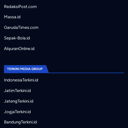
RedaksiPost.com
Massa.id
GarudaTimes.com
Sepak-Bola.id
AlquranOnline.id
TERKINI MEDIA GROUP
IndonesiaTerkini.id
JatimTerkini.id
JatengTerkini.id
JogjaTerkini.id
BandungTerkini.id