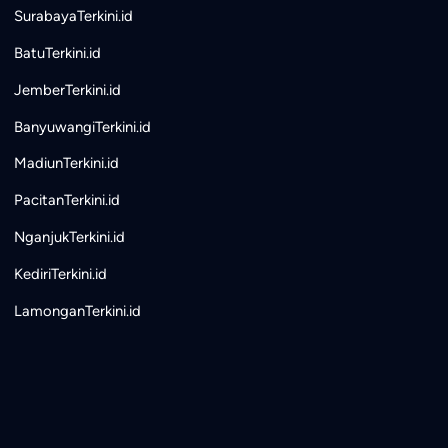
SurabayaTerkini.id
BatuTerkini.id
JemberTerkini.id
BanyuwangiTerkini.id
MadiunTerkini.id
PacitanTerkini.id
NganjukTerkini.id
KediriTerkini.id
LamonganTerkini.id