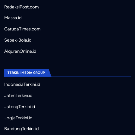
RedaksiPost.com
Massa.id
GarudaTimes.com
Sepak-Bola.id
AlquranOnline.id
TERKINI MEDIA GROUP
IndonesiaTerkini.id
JatimTerkini.id
JatengTerkini.id
JogjaTerkini.id
BandungTerkini.id