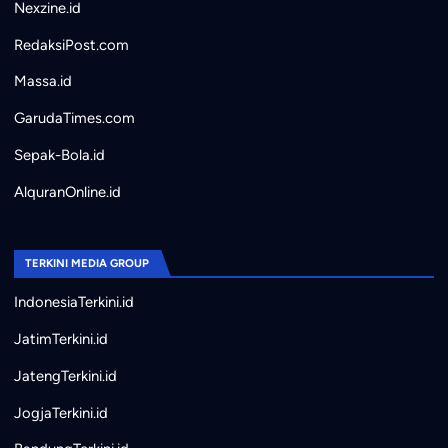
Nexzine.id
RedaksiPost.com
Massa.id
GarudaTimes.com
Sepak-Bola.id
AlquranOnline.id
TERKINI MEDIA GROUP
IndonesiaTerkini.id
JatimTerkini.id
JatengTerkini.id
JogjaTerkini.id