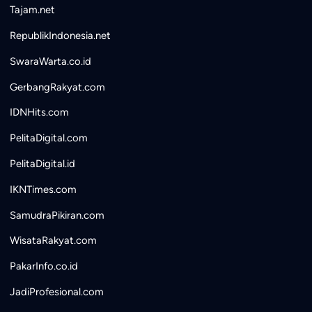
Tajam.net
RepublikIndonesia.net
SwaraWarta.co.id
GerbangRakyat.com
IDNHits.com
PelitaDigital.com
PelitaDigital.id
IKNTimes.com
SamudraPikiran.com
WisataRakyat.com
PakarInfo.co.id
JadiProfesional.com