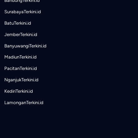
BandungTerkini.id
SurabayaTerkini.id
BatuTerkini.id
JemberTerkini.id
BanyuwangiTerkini.id
MadiunTerkini.id
PacitanTerkini.id
NganjukTerkini.id
KediriTerkini.id
LamonganTerkini.id