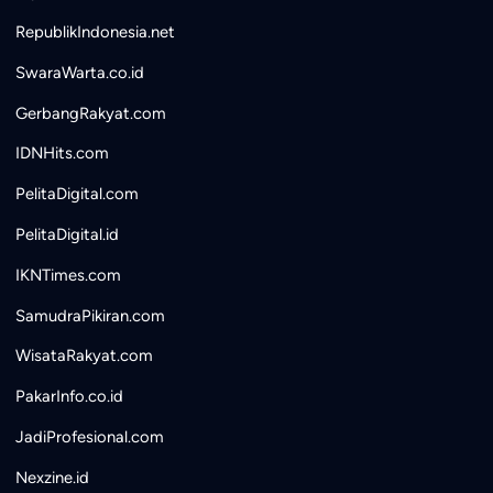
RepublikIndonesia.net
SwaraWarta.co.id
GerbangRakyat.com
IDNHits.com
PelitaDigital.com
PelitaDigital.id
IKNTimes.com
SamudraPikiran.com
WisataRakyat.com
PakarInfo.co.id
JadiProfesional.com
Nexzine.id