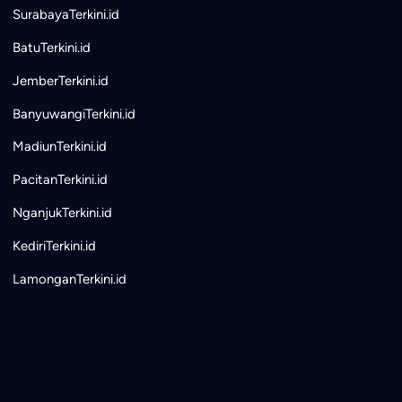
SurabayaTerkini.id
BatuTerkini.id
JemberTerkini.id
BanyuwangiTerkini.id
MadiunTerkini.id
PacitanTerkini.id
NganjukTerkini.id
KediriTerkini.id
LamonganTerkini.id