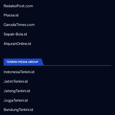
RedaksiPost.com
Massa.id
GarudaTimes.com
Sepak-Bola.id
AlquranOnline.id
TERKINI MEDIA GROUP
IndonesiaTerkini.id
JatimTerkini.id
JatengTerkini.id
JogjaTerkini.id
BandungTerkini.id