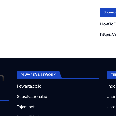
Sponso
HowToF
https:/
PEWARTA NETWORK
TE
Pewarta.co.id
Indo
SuaraNasional.id
Jati
Tajam.net
Jate