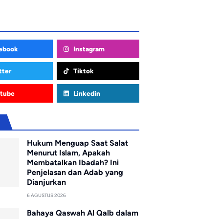
ebook
Instagram
tter
Tiktok
tube
Linkedin
u
Hukum Menguap Saat Salat
Menurut Islam, Apakah
Membatalkan Ibadah? Ini
Penjelasan dan Adab yang
Dianjurkan
6 AGUSTUS 2026
Bahaya Qaswah Al Qalb dalam