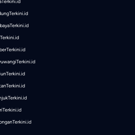
aTerkini.id
ungTerkini.id
bayaTerkini.id
Terkini.id
erTerkini.id
uwangiTerkini.id
unTerkini.id
tanTerkini.id
jukTerkini.id
iTerkini.id
nganTerkini.id