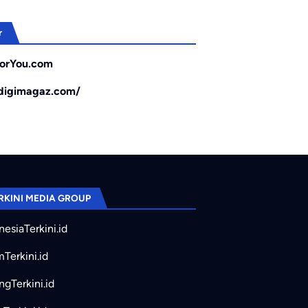
r
orYou.com
/digimagaz.com/
RKINI MEDIA GROUP
nesiaTerkini.id
mTerkini.id
ngTerkini.id