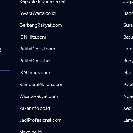
RepublikIndonesia.net
Jogj
SwaraWarta.co.id
Band
GerbangRakyat.com
Sura
IDNHits.com
Batu
PelitaDigital.com
Jemb
2
PelitaDigital.id
Bany
IKNTimes.com
Madi
SamudraPikiran.com
Paci
WisataRakyat.com
Ngan
PakarInfo.co.id
Kedir
JadiProfesional.com
Lamo
Nexzine.id