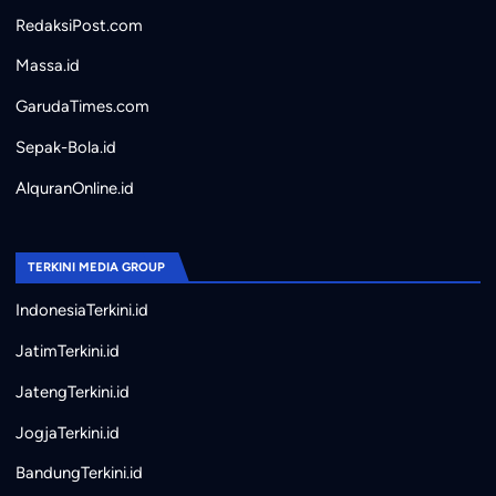
RedaksiPost.com
Massa.id
GarudaTimes.com
Sepak-Bola.id
AlquranOnline.id
TERKINI MEDIA GROUP
IndonesiaTerkini.id
JatimTerkini.id
JatengTerkini.id
JogjaTerkini.id
BandungTerkini.id