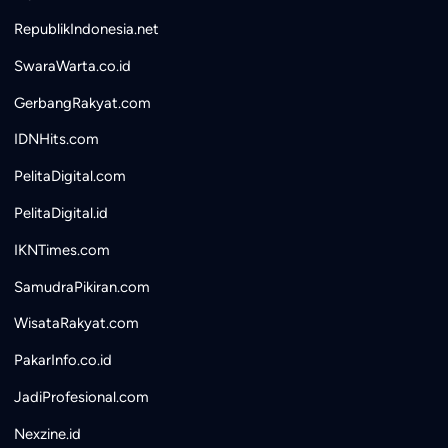
RepublikIndonesia.net
SwaraWarta.co.id
GerbangRakyat.com
IDNHits.com
PelitaDigital.com
PelitaDigital.id
IKNTimes.com
SamudraPikiran.com
WisataRakyat.com
PakarInfo.co.id
JadiProfesional.com
Nexzine.id