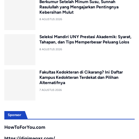
Berkumur Setelah Minum Susu, Sunnah
Rasulullah yang Mengajarkan Pentingnya
Kebersihan Mulut
8 AGUSTUS 2026
Seleksi Mandiri UNY Prestasi Akademik: Syarat,
Tahapan, dan Tips Memperbesar Peluang Lolos
8 AGUSTUS 2026
Fakultas Kedokteran di Cikarang? Ini Daftar
Kampus Kedokteran Terdekat dan Pilihan
Alternatifnya
7 AGUSTUS 2026
Sponsor
HowToForYou.com
https://digimagaz.com/