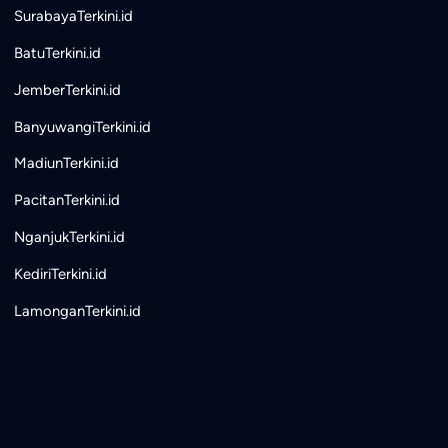
SurabayaTerkini.id
BatuTerkini.id
JemberTerkini.id
BanyuwangiTerkini.id
MadiunTerkini.id
PacitanTerkini.id
NganjukTerkini.id
KediriTerkini.id
LamonganTerkini.id