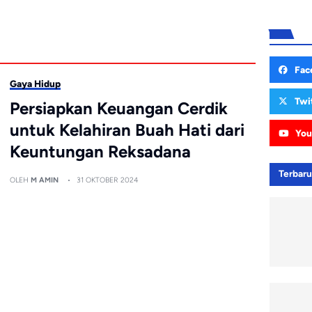
Fac
Gaya Hidup
Twi
Persiapkan Keuangan Cerdik
untuk Kelahiran Buah Hati dari
You
Keuntungan Reksadana
Terbar
OLEH
M AMIN
31 OKTOBER 2024