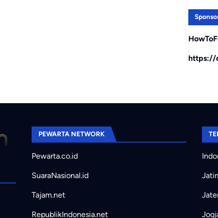
Sponso
HowToF
https:/
PEWARTA NETWORK
TE
Pewarta.co.id
Indo
SuaraNasional.id
Jati
Tajam.net
Jate
RepublikIndonesia.net
Jogj