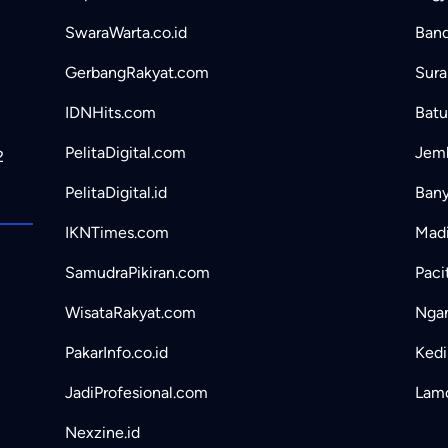
SwaraWarta.co.id
Band
GerbangRakyat.com
Sura
IDNHits.com
Batu
PelitaDigital.com
Jemb
2
PelitaDigital.id
Bany
IKNTimes.com
Madi
SamudraPikiran.com
Paci
WisataRakyat.com
Ngan
PakarInfo.co.id
Kedir
JadiProfesional.com
Lamo
Nexzine.id