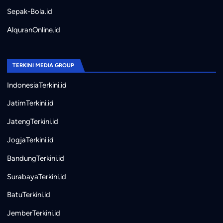
Sepak-Bola.id
AlquranOnline.id
TERKINI MEDIA GROUP
IndonesiaTerkini.id
JatimTerkini.id
JatengTerkini.id
JogjaTerkini.id
BandungTerkini.id
SurabayaTerkini.id
BatuTerkini.id
JemberTerkini.id