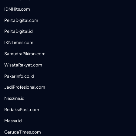
IDNHits.com
PelitaDigital.com
PelitaDigital.id
IKNTimes.com
SamudraPikiran.com
WisataRakyat.com
PakarInfo.co.id
JadiProfesional.com
Nexzine.id
RedaksiPost.com
Massa.id
GarudaTimes.com