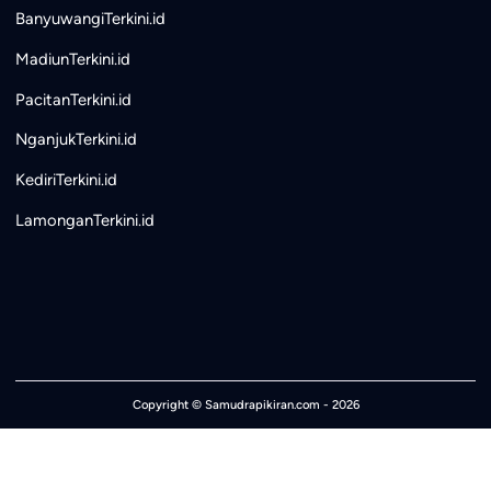
BanyuwangiTerkini.id
MadiunTerkini.id
PacitanTerkini.id
NganjukTerkini.id
KediriTerkini.id
LamonganTerkini.id
Copyright ©
Samudrapikiran.com
- 2026