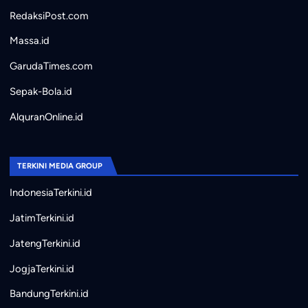
RedaksiPost.com
Massa.id
GarudaTimes.com
Sepak-Bola.id
AlquranOnline.id
TERKINI MEDIA GROUP
IndonesiaTerkini.id
JatimTerkini.id
JatengTerkini.id
JogjaTerkini.id
BandungTerkini.id