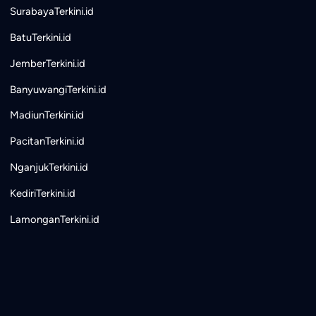
SurabayaTerkini.id
BatuTerkini.id
JemberTerkini.id
BanyuwangiTerkini.id
MadiunTerkini.id
PacitanTerkini.id
NganjukTerkini.id
KediriTerkini.id
LamonganTerkini.id