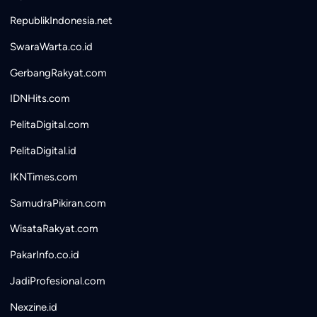
RepublikIndonesia.net
SwaraWarta.co.id
GerbangRakyat.com
IDNHits.com
PelitaDigital.com
PelitaDigital.id
IKNTimes.com
SamudraPikiran.com
WisataRakyat.com
PakarInfo.co.id
JadiProfesional.com
Nexzine.id