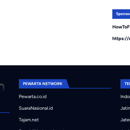
Sponso
HowToF
https:/
PEWARTA NETWORK
TE
Pewarta.co.id
Indo
SuaraNasional.id
Jati
Tajam.net
Jate