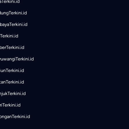
aTerkini.id
ungTerkini.id
bayaTerkini.id
Terkini.id
erTerkini.id
uwangiTerkini.id
unTerkini.id
tanTerkini.id
jukTerkini.id
iTerkini.id
nganTerkini.id