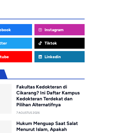
ebook
Instagram
tter
Tiktok
tube
Linkedin
u
Fakultas Kedokteran di
Cikarang? Ini Daftar Kampus
Kedokteran Terdekat dan
Pilihan Alternatifnya
7 AGUSTUS 2026
Hukum Menguap Saat Salat
Menurut Islam, Apakah