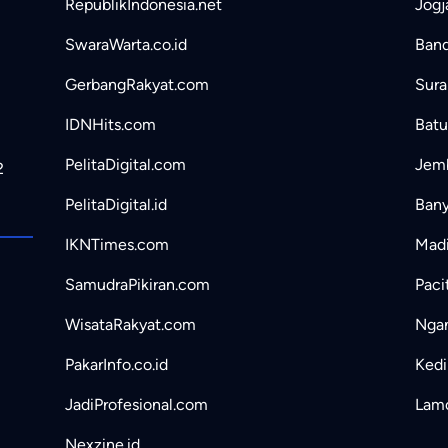
RepublikIndonesia.net
Jogj
SwaraWarta.co.id
Band
GerbangRakyat.com
Sura
IDNHits.com
Batu
PelitaDigital.com
Jemb
2
PelitaDigital.id
Bany
IKNTimes.com
Madi
SamudraPikiran.com
Paci
WisataRakyat.com
Ngan
PakarInfo.co.id
Kedir
JadiProfesional.com
Lamo
Nexzine.id