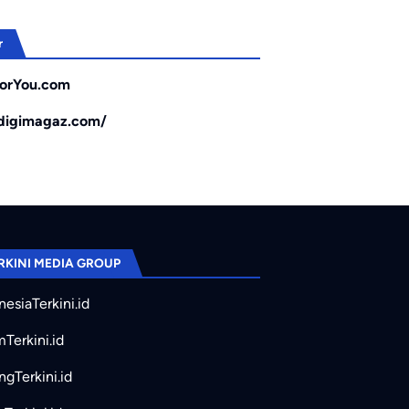
r
orYou.com
/digimagaz.com/
RKINI MEDIA GROUP
nesiaTerkini.id
mTerkini.id
ngTerkini.id