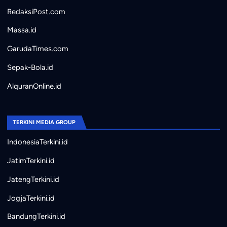
RedaksiPost.com
Massa.id
GarudaTimes.com
Sepak-Bola.id
AlquranOnline.id
TERKINI MEDIA GROUP
IndonesiaTerkini.id
JatimTerkini.id
JatengTerkini.id
JogjaTerkini.id
BandungTerkini.id