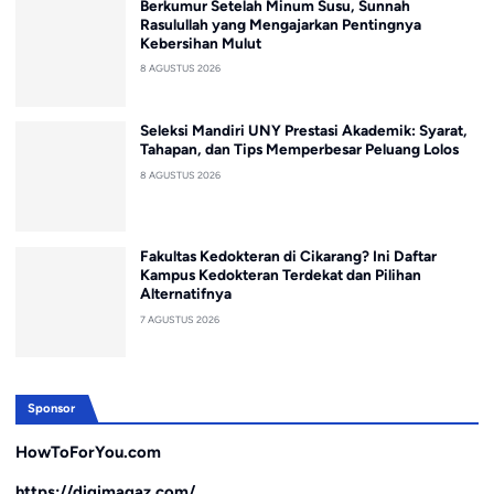
Berkumur Setelah Minum Susu, Sunnah
Rasulullah yang Mengajarkan Pentingnya
Kebersihan Mulut
8 AGUSTUS 2026
Seleksi Mandiri UNY Prestasi Akademik: Syarat,
Tahapan, dan Tips Memperbesar Peluang Lolos
8 AGUSTUS 2026
Fakultas Kedokteran di Cikarang? Ini Daftar
Kampus Kedokteran Terdekat dan Pilihan
Alternatifnya
7 AGUSTUS 2026
Sponsor
HowToForYou.com
https://digimagaz.com/