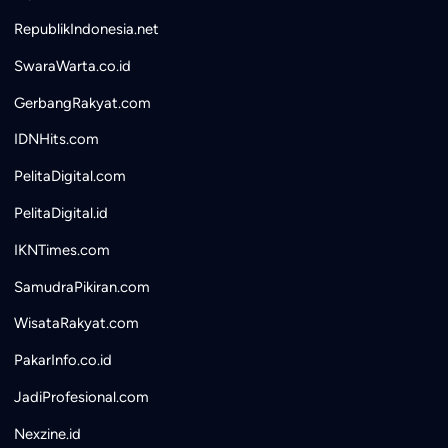
RepublikIndonesia.net
SwaraWarta.co.id
GerbangRakyat.com
IDNHits.com
PelitaDigital.com
PelitaDigital.id
IKNTimes.com
SamudraPikiran.com
WisataRakyat.com
PakarInfo.co.id
JadiProfesional.com
Nexzine.id