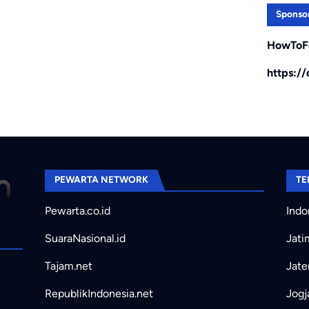
Sponso
HowToF
https:/
PEWARTA NETWORK
TE
Pewarta.co.id
Indo
SuaraNasional.id
Jati
Tajam.net
Jate
RepublikIndonesia.net
Jogj