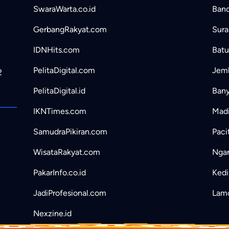
SwaraWarta.co.id
Band
GerbangRakyat.com
Sura
IDNHits.com
Batu
PelitaDigital.com
Jemb
2
PelitaDigital.id
Bany
IKNTimes.com
Madi
SamudraPikiran.com
Paci
WisataRakyat.com
Ngan
PakarInfo.co.id
Kedir
JadiProfesional.com
Lamo
Nexzine.id