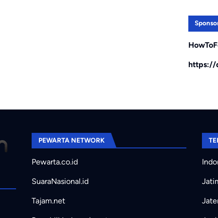
Sponso
HowToF
https:/
PEWARTA NETWORK
TE
Pewarta.co.id
Indo
SuaraNasional.id
Jati
Tajam.net
Jate