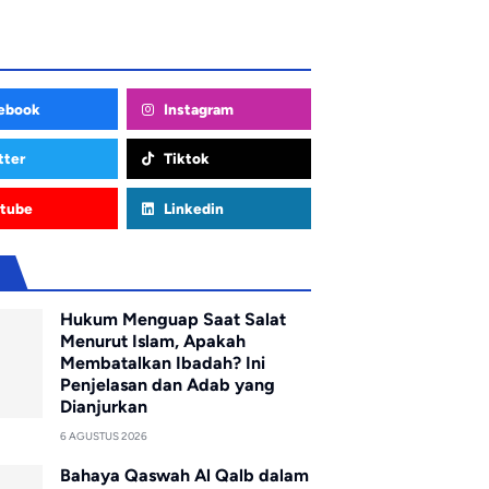
ebook
Instagram
tter
Tiktok
tube
Linkedin
u
Hukum Menguap Saat Salat
Menurut Islam, Apakah
Membatalkan Ibadah? Ini
Penjelasan dan Adab yang
Dianjurkan
6 AGUSTUS 2026
Bahaya Qaswah Al Qalb dalam