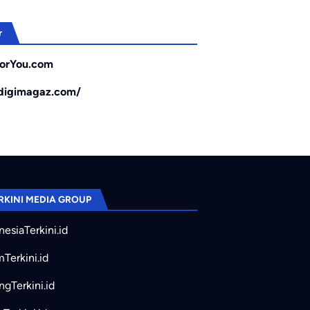
r
orYou.com
/digimagaz.com/
RKINI MEDIA GROUP
nesiaTerkini.id
mTerkini.id
ngTerkini.id