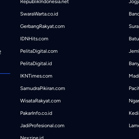
RepublikIndonesia.net
Jogj
SwaraWarta.co.id
Band
GerbangRakyat.com
Sura
IDNHits.com
Batu
PelitaDigital.com
Jemb
2
PelitaDigital.id
Bany
IKNTimes.com
Madi
SamudraPikiran.com
Paci
WisataRakyat.com
Ngan
PakarInfo.co.id
Kedir
JadiProfesional.com
Lamo
Nexzine.id