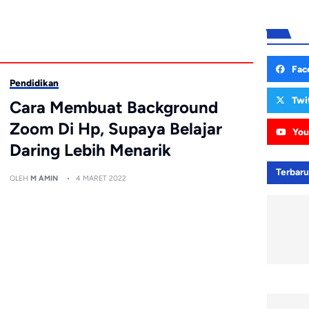
Fac
Pendidikan
Twi
Cara Membuat Background
Zoom Di Hp, Supaya Belajar
You
Daring Lebih Menarik
Terbar
OLEH
M AMIN
4 MARET 2022