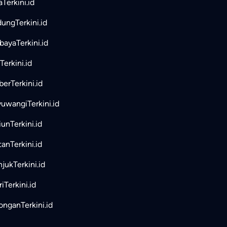
aTerkini.id
ungTerkini.id
bayaTerkini.id
Terkini.id
erTerkini.id
uwangiTerkini.id
unTerkini.id
tanTerkini.id
jukTerkini.id
iTerkini.id
nganTerkini.id