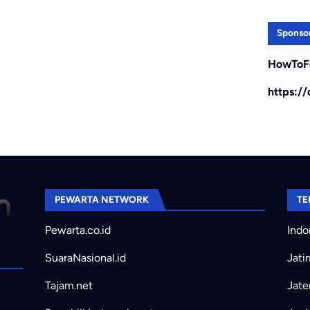
Sponso
HowToF
https:/
PEWARTA NETWORK
TE
Pewarta.co.id
Indo
SuaraNasional.id
Jati
Tajam.net
Jate