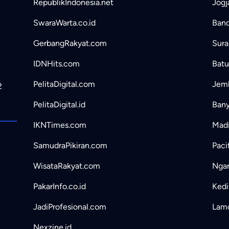
RepublikIndonesia.net
Jogj
SwaraWarta.co.id
Band
GerbangRakyat.com
Sura
IDNHits.com
Batu
PelitaDigital.com
Jemb
2
PelitaDigital.id
Bany
IKNTimes.com
Madi
SamudraPikiran.com
Paci
WisataRakyat.com
Ngan
PakarInfo.co.id
Kedir
JadiProfesional.com
Lamo
Nexzine.id