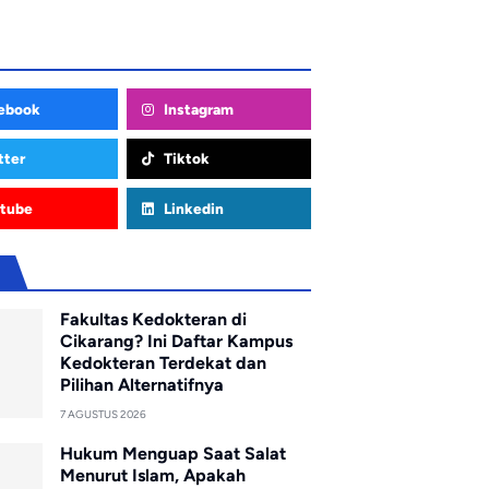
ebook
Instagram
tter
Tiktok
tube
Linkedin
u
Fakultas Kedokteran di
Cikarang? Ini Daftar Kampus
Kedokteran Terdekat dan
Pilihan Alternatifnya
7 AGUSTUS 2026
Hukum Menguap Saat Salat
Menurut Islam, Apakah