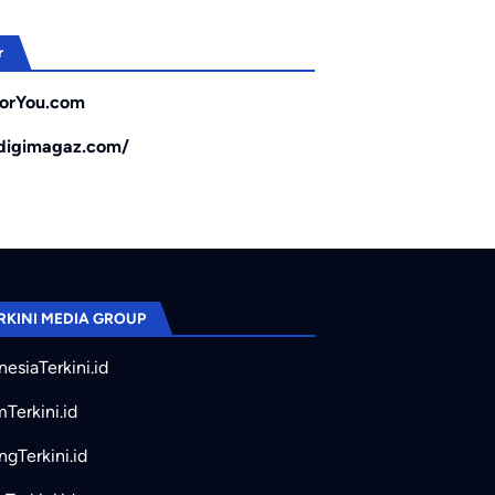
r
orYou.com
/digimagaz.com/
RKINI MEDIA GROUP
nesiaTerkini.id
mTerkini.id
ngTerkini.id