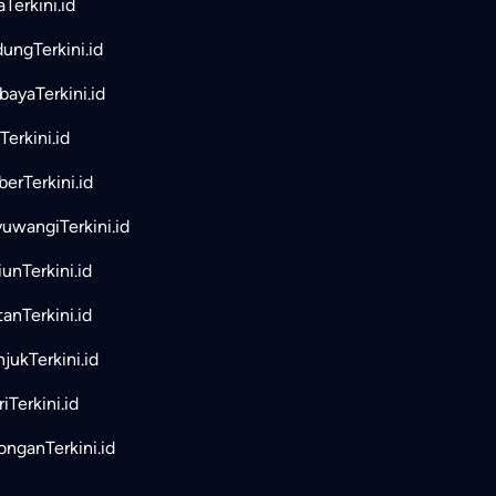
aTerkini.id
ungTerkini.id
bayaTerkini.id
Terkini.id
erTerkini.id
uwangiTerkini.id
unTerkini.id
tanTerkini.id
jukTerkini.id
iTerkini.id
nganTerkini.id