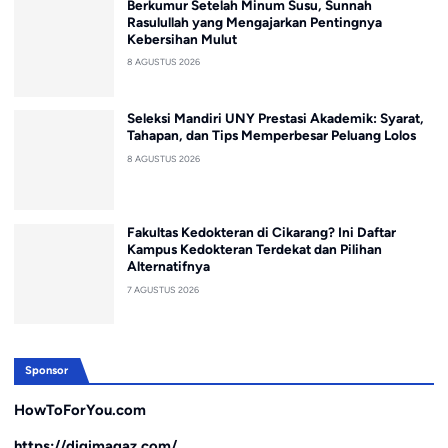
Berkumur Setelah Minum Susu, Sunnah
Rasulullah yang Mengajarkan Pentingnya
Kebersihan Mulut
8 AGUSTUS 2026
Seleksi Mandiri UNY Prestasi Akademik: Syarat,
Tahapan, dan Tips Memperbesar Peluang Lolos
8 AGUSTUS 2026
Fakultas Kedokteran di Cikarang? Ini Daftar
Kampus Kedokteran Terdekat dan Pilihan
Alternatifnya
7 AGUSTUS 2026
Sponsor
HowToForYou.com
https://digimagaz.com/