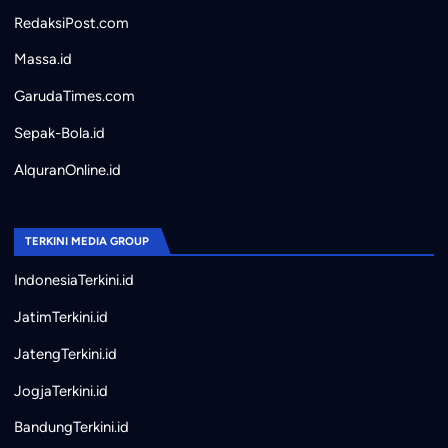
RedaksiPost.com
Massa.id
GarudaTimes.com
Sepak-Bola.id
AlquranOnline.id
TERKINI MEDIA GROUP
IndonesiaTerkini.id
JatimTerkini.id
JatengTerkini.id
JogjaTerkini.id
BandungTerkini.id