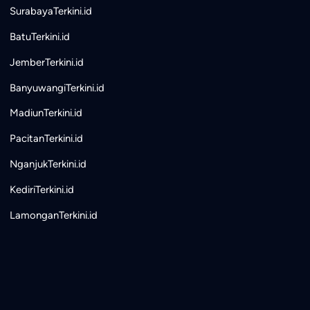
SurabayaTerkini.id
BatuTerkini.id
JemberTerkini.id
BanyuwangiTerkini.id
MadiunTerkini.id
PacitanTerkini.id
NganjukTerkini.id
KediriTerkini.id
LamonganTerkini.id