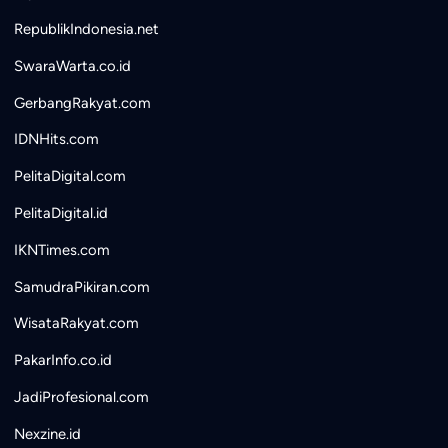
RepublikIndonesia.net
SwaraWarta.co.id
GerbangRakyat.com
IDNHits.com
PelitaDigital.com
PelitaDigital.id
IKNTimes.com
SamudraPikiran.com
WisataRakyat.com
PakarInfo.co.id
JadiProfesional.com
Nexzine.id