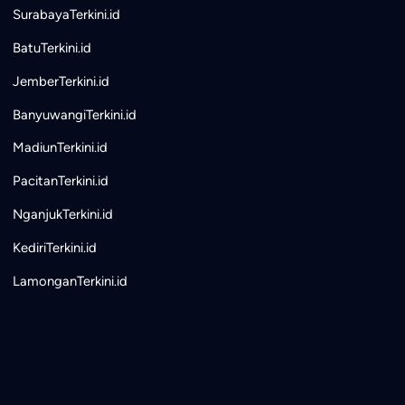
SurabayaTerkini.id
BatuTerkini.id
JemberTerkini.id
BanyuwangiTerkini.id
MadiunTerkini.id
PacitanTerkini.id
NganjukTerkini.id
KediriTerkini.id
LamonganTerkini.id