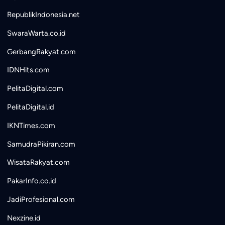
RepublikIndonesia.net
SwaraWarta.co.id
GerbangRakyat.com
IDNHits.com
PelitaDigital.com
PelitaDigital.id
IKNTimes.com
SamudraPikiran.com
WisataRakyat.com
PakarInfo.co.id
JadiProfesional.com
Nexzine.id