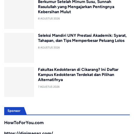
Berkumur Setelah Minum Susu, Sunnah
Rasulullah yang Mengajarkan Pentingnya
Kebersihan Mulut
8 AGUSTUS 2026
Seleksi Mandiri UNY Prestasi Akademik: Syarat,
Tahapan, dan Tips Memperbesar Peluang Lolos
8 AGUSTUS 2026
Fakultas Kedokteran di Cikarang? Ini Daftar
Kampus Kedokteran Terdekat dan Pilihan
Alternatifnya
7 AGUSTUS 2026
Sponsor
HowToForYou.com
https://digimagaz.com/