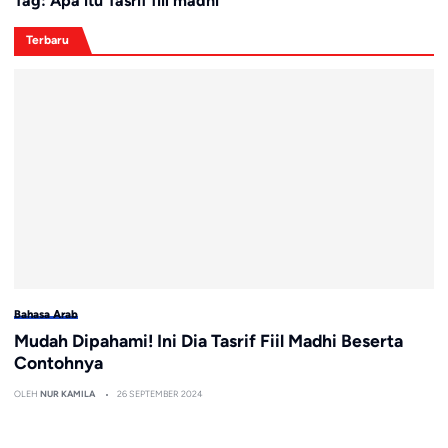
Tag:
Apa itu Tasrif fiil madhi
Terbaru
Bahasa Arab
Mudah Dipahami! Ini Dia Tasrif Fiil Madhi Beserta
Contohnya
OLEH
NUR KAMILA
26 SEPTEMBER 2024