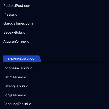
RedaksiPost.com
Massa.id
GarudaTimes.com
Sepak-Bola.id
AlquranOnline.id
TERKINI MEDIA GROUP
IndonesiaTerkini.id
JatimTerkini.id
JatengTerkini.id
JogjaTerkini.id
BandungTerkini.id