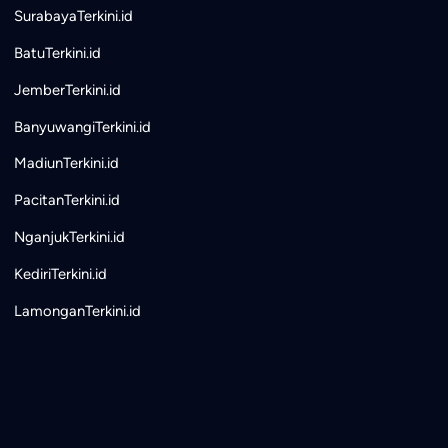
SurabayaTerkini.id
BatuTerkini.id
JemberTerkini.id
BanyuwangiTerkini.id
MadiunTerkini.id
PacitanTerkini.id
NganjukTerkini.id
KediriTerkini.id
LamonganTerkini.id