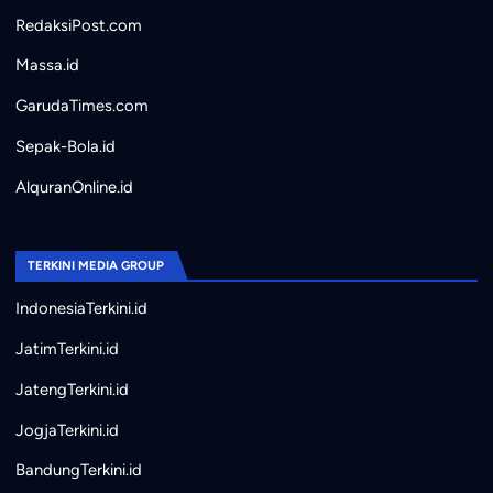
RedaksiPost.com
Massa.id
GarudaTimes.com
Sepak-Bola.id
AlquranOnline.id
TERKINI MEDIA GROUP
IndonesiaTerkini.id
JatimTerkini.id
JatengTerkini.id
JogjaTerkini.id
BandungTerkini.id