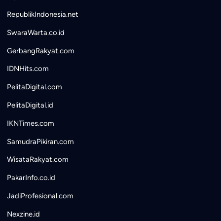
RepublikIndonesia.net
SwaraWarta.co.id
GerbangRakyat.com
IDNHits.com
PelitaDigital.com
PelitaDigital.id
IKNTimes.com
SamudraPikiran.com
WisataRakyat.com
PakarInfo.co.id
JadiProfesional.com
Nexzine.id