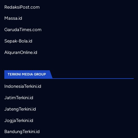
RedaksiPost.com
Massa.id
GarudaTimes.com
Sepak-Bola.id
AlquranOnline.id
TERKINI MEDIA GROUP
IndonesiaTerkini.id
JatimTerkini.id
JatengTerkini.id
JogjaTerkini.id
BandungTerkini.id