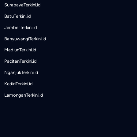
SurabayaTerkini.id
BatuTerkini.id
JemberTerkini.id
BanyuwangiTerkini.id
MadiunTerkini.id
PacitanTerkini.id
NganjukTerkini.id
KediriTerkini.id
LamonganTerkini.id