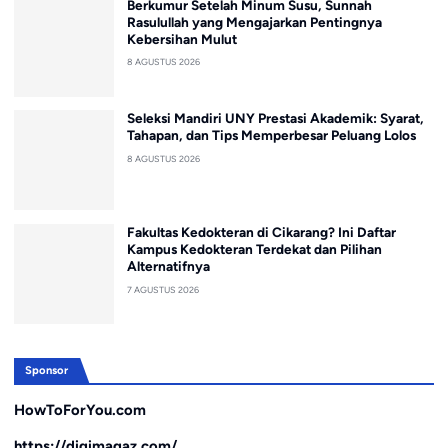
Berkumur Setelah Minum Susu, Sunnah
Rasulullah yang Mengajarkan Pentingnya
Kebersihan Mulut
8 AGUSTUS 2026
Seleksi Mandiri UNY Prestasi Akademik: Syarat,
Tahapan, dan Tips Memperbesar Peluang Lolos
8 AGUSTUS 2026
Fakultas Kedokteran di Cikarang? Ini Daftar
Kampus Kedokteran Terdekat dan Pilihan
Alternatifnya
7 AGUSTUS 2026
Sponsor
HowToForYou.com
https://digimagaz.com/