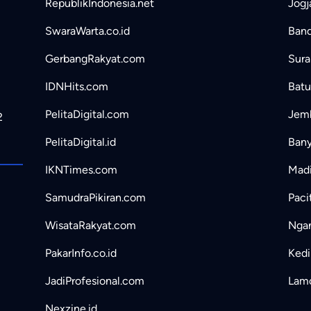
RepublikIndonesia.net
Jogj
SwaraWarta.co.id
Band
GerbangRakyat.com
Sura
IDNHits.com
Batu
PelitaDigital.com
Jemb
2
PelitaDigital.id
Bany
IKNTimes.com
Madi
SamudraPikiran.com
Paci
WisataRakyat.com
Ngan
PakarInfo.co.id
Kedir
JadiProfesional.com
Lamo
Nexzine.id