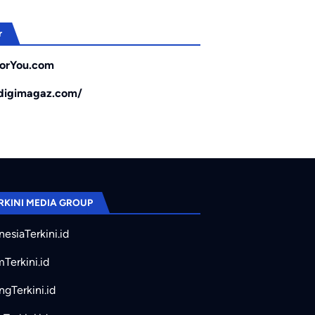
r
orYou.com
/digimagaz.com/
RKINI MEDIA GROUP
nesiaTerkini.id
mTerkini.id
ngTerkini.id