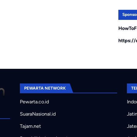
Sponso
HowToF
https:/
PEWARTA NETWORK
TE
Pewarta.co.id
Indo
SuaraNasional.id
Jati
Tajam.net
Jate