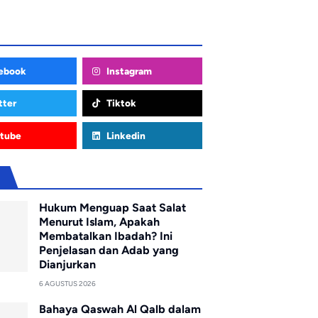
ebook
Instagram
tter
Tiktok
tube
Linkedin
u
Hukum Menguap Saat Salat
Menurut Islam, Apakah
Membatalkan Ibadah? Ini
Penjelasan dan Adab yang
Dianjurkan
6 AGUSTUS 2026
Bahaya Qaswah Al Qalb dalam