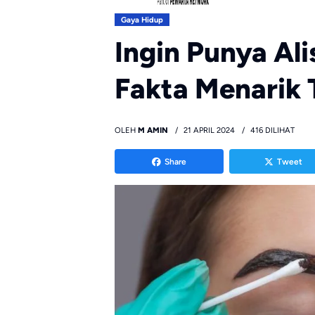
Gaya Hidup
Ingin Punya Al
Fakta Menarik 
OLEH
M AMIN
21 APRIL 2024
416 DILIHAT
Share
Tweet