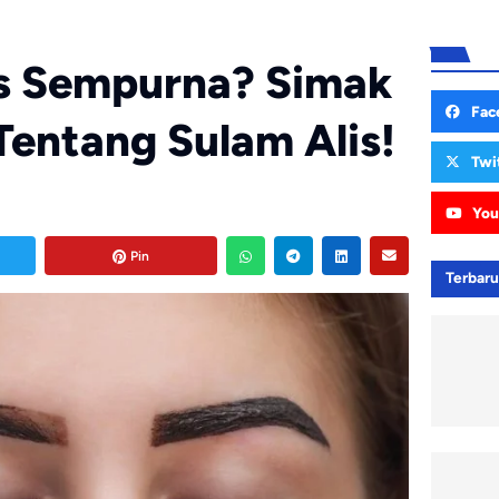
is Sempurna? Simak
Fac
Tentang Sulam Alis!
Twi
You
Pin
Terbar