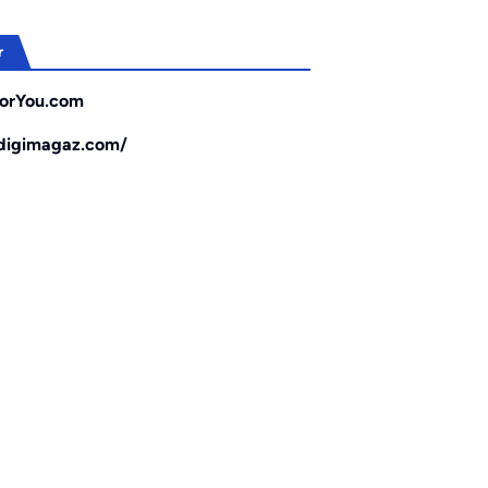
r
orYou.com
/digimagaz.com/