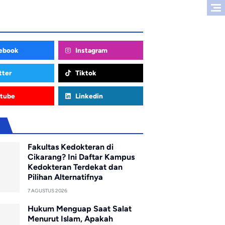
ebook
Instagram
tter
Tiktok
tube
Linkedin
u
Fakultas Kedokteran di
Cikarang? Ini Daftar Kampus
Kedokteran Terdekat dan
Pilihan Alternatifnya
7 AGUSTUS 2026
Hukum Menguap Saat Salat
Menurut Islam, Apakah