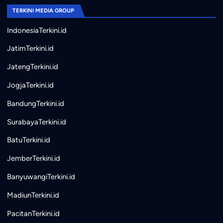
TERKINI MEDIA GROUP
IndonesiaTerkini.id
JatimTerkini.id
JatengTerkini.id
JogjaTerkini.id
BandungTerkini.id
SurabayaTerkini.id
BatuTerkini.id
JemberTerkini.id
BanyuwangiTerkini.id
MadiunTerkini.id
PacitanTerkini.id