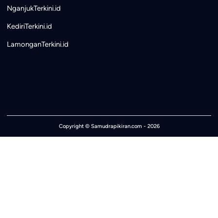
NganjukTerkini.id
KediriTerkini.id
LamonganTerkini.id
Copyright ©
Samudrapikiran.com
- 2026