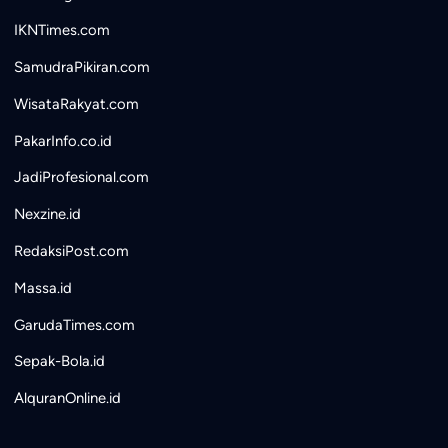
IKNTimes.com
SamudraPikiran.com
WisataRakyat.com
PakarInfo.co.id
JadiProfesional.com
Nexzine.id
RedaksiPost.com
Massa.id
GarudaTimes.com
Sepak-Bola.id
AlquranOnline.id