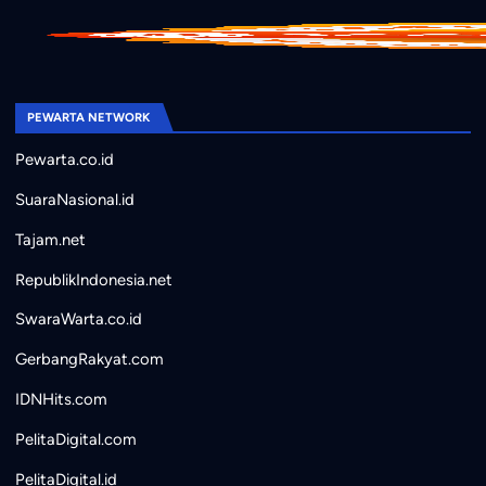
PEWARTA NETWORK
Pewarta.co.id
SuaraNasional.id
Tajam.net
RepublikIndonesia.net
SwaraWarta.co.id
GerbangRakyat.com
IDNHits.com
PelitaDigital.com
PelitaDigital.id